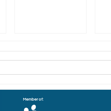
客工关怀联盟：培训设备不足
希望
志愿导师难招
势孩
Member of: