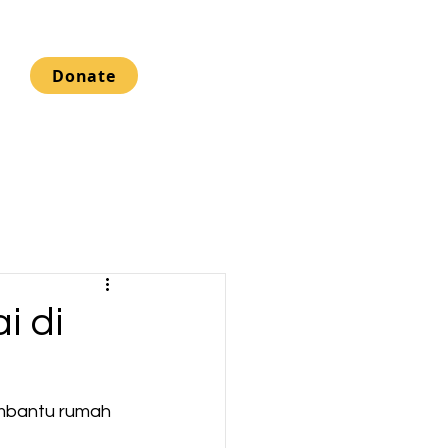
Donate
i di
embantu rumah 