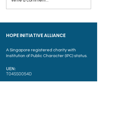
AGWO brings Ch
Write a comment...
再不用就要失效了 重新探
cheer to migran
索新加坡消费券捐赠激增
HOPE INITIATIVE ALLIANCE
A Singapore registered charity with
Institution of Public Character (IPC) status.
UEN:
T04SS0054D
Sector Administrator:
Ministry of Social and Family Development
Address:
3015A Ubi Road 1,
#07-07
Singapore 408705
Phone: Email :
+65 6304 3499
info@hia.sg