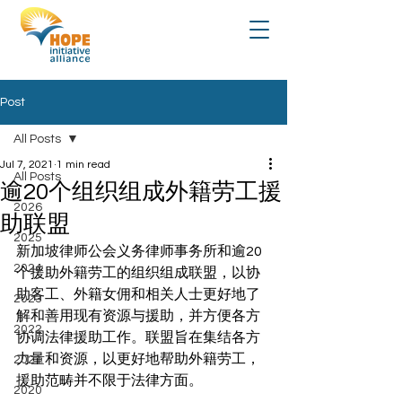
Post
All Posts
Jul 7, 2021
1 min read
All Posts
逾20个组织组成外籍劳工援
2026
助联盟
2025
新加坡律师公会义务律师事务所和逾20
2024
个援助外籍劳工的组织组成联盟，以协
助客工、外籍女佣和相关人士更好地了
2023
解和善用现有资源与援助，并方便各方
2022
协调法律援助工作。联盟旨在集结各方
力量和资源，以更好地帮助外籍劳工，
2021
援助范畴并不限于法律方面。
2020