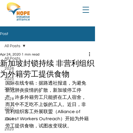
Post
All Posts
Apr 24, 2020
1 min read
All Posts
新加坡封锁持续 非营利组织
2026
为外籍劳工提供食物
2025
国际在线专稿：据路透社报道，为避免
2024
新冠肺炎疫情的扩散，新加坡停工停
产，许多外籍劳工只能挤在工人宿舍，
2023
而其中不乏吃不上饭的工人。近日，非
2022
营利组织客工外展联盟（Alliance of 
Guest Workers Outreach）开始为外籍
2021
劳工提供食物，试图改变现状。
2020