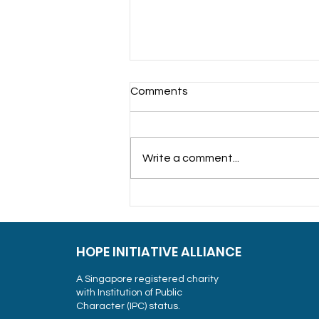
Comments
Write a comment...
Sowing Care Together
Interfaith Charity Iftar at
Ramakrishna Mission,
Singapore
HOPE INITIATIVE ALLIANCE
A Singapore registered charity
with Institution of Public
Character (IPC) status.