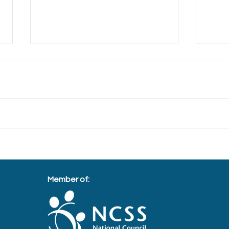
Sambutan akhir tahun di
A Ch
Bukit Panjang hargai
cont
penghantar makanan
Member of: