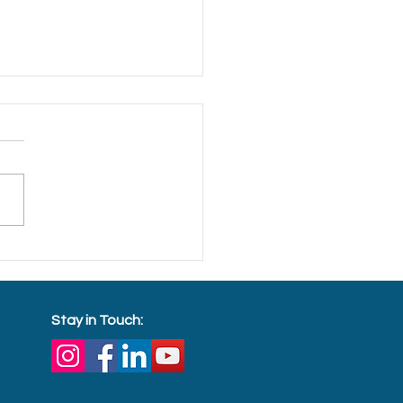
ristmas reward for their
ributions
Stay in Touch: