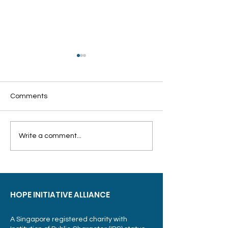
Comments
Write a comment...
客工关怀联盟：培训设备
希望工程联盟颁
不足 志愿导师难招
持弱势孩童积极
HOPE INITIATIVE ALLIANCE
A Singapore registered charity with