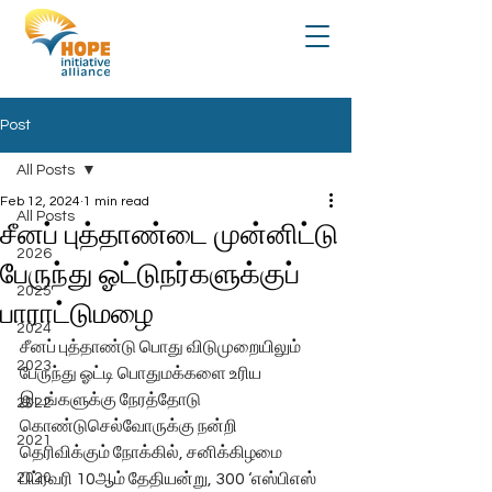
Post
All Posts
Feb 12, 2024
1 min read
All Posts
சீனப் புத்தாண்டை முன்னிட்டு
2026
பேருந்து ஓட்டுநர்களுக்குப்
2025
பாராட்டுமழை
2024
சீனப் புத்தாண்டு பொது விடுமுறையிலும் 
2023
பேருந்து ஓட்டி பொதுமக்களை உரிய 
இடங்களுக்கு நேரத்தோடு 
2022
கொண்டுசெல்வோருக்கு நன்றி 
2021
தெரிவிக்கும் நோக்கில், சனிக்கிழமை 
2020
பிப்ரவரி 10ஆம் தேதியன்று, 300 ‘எஸ்பிஎஸ் 