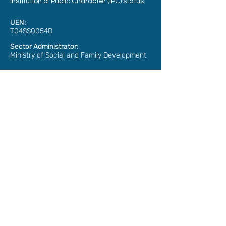
Institution of Public Character (IPC) status.
UEN:
T04SS0054D
Sector Administrator:
Ministry of Social and Family Development
Address:
3015A Ubi Road 1,
#07-07
Singapore 408705
Phone: Email :
+65 6304 3499
info@hia.sg
Member of:
Stay in Touch: